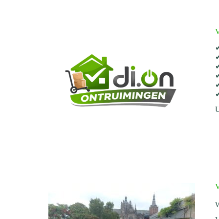
V
✔
✔
✔
✔
✔
✔
U
V
W