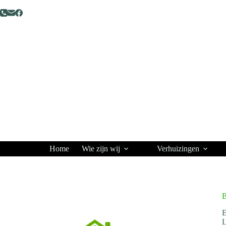
Home
Wie zijn wij
Verhuizingen
B
E
L