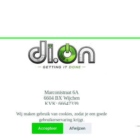
Marconistraat 6A
6604 BX Wijchen
KVK: 66647339
Mail:
info@di-on.nl
Wij maken gebruik van cookies, zodat je een goede
gebruikerservaring krijgt.
Tel:
0247009870
Accepteer
Afwijzen
Privacybeleid
|
Algemene voorwaarden
English (UK)
© Verhuizen.di-on.nl 2026 - Design by
Enders-Webdesign